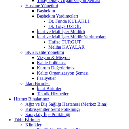
Yatay Dikey Organizasyon Şeması
Hastane Yönetimi
Başhekim
Başhekim Yardımcıları
Dt. Funda KULAKLI
Dt. Tolga UZDİL
İdari ve Mali İşler Müdürü
İdari ve Mali İşler Müdür Yardımcıları
Hafize TURGUT
Meliha KAYALAR
SKS Kalite Yönetimi
Vizyon & Misyon
Kalite Politikası
Kurum Değerlerimiz
Kalite Organizasyon Şeması
Faaliyetler
İdari Birimler
İdari Birimler
Teknik Hizmetler
Hizmet Binalarımız
Ağız ve Diş Sağlığı Hastanesi (Merkez Bina)
Kıbrısşehitler Semt Polikliniği
Sarayköy İlçe Polikliniği
Tıbbi Bİrimler
Klinikler