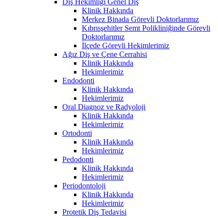
Diş Hekimliği Genel Diş
Klinik Hakkında
Merkez Binada Görevli Doktorlarımız
Kıbrısşehitler Semt Polikliniğinde Görevli
Doktorlarımız
İlçede Görevli Hekimlerimiz
Ağız Diş ve Çene Cerrahisi
Klinik Hakkında
Hekimlerimiz
Endodonti
Klinik Hakkında
Hekimlerimiz
Oral Diagnoz ve Radyoloji
Klinik Hakkında
Hekimlerimiz
Ortodonti
Klinik Hakkında
Hekimlerimiz
Pedodonti
Klinik Hakkında
Hekimlerimiz
Periodontoloji
Klinik Hakkında
Hekimlerimiz
Protetik Diş Tedavisi