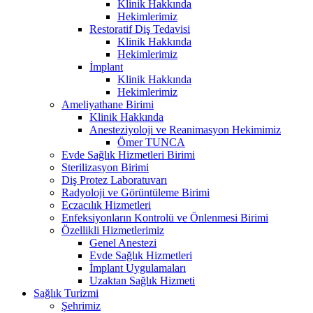
Klinik Hakkında
Hekimlerimiz
Restoratif Diş Tedavisi
Klinik Hakkında
Hekimlerimiz
İmplant
Klinik Hakkında
Hekimlerimiz
Ameliyathane Birimi
Klinik Hakkında
Anesteziyoloji ve Reanimasyon Hekimimiz
Ömer TUNCA
Evde Sağlık Hizmetleri Birimi
Sterilizasyon Birimi
Diş Protez Laboratuvarı
Radyoloji ve Görüntüleme Birimi
Eczacılık Hizmetleri
Enfeksiyonların Kontrolü ve Önlenmesi Birimi
Özellikli Hizmetlerimiz
Genel Anestezi
Evde Sağlık Hizmetleri
İmplant Uygulamaları
Uzaktan Sağlık Hizmeti
Sağlık Turizmi
Şehrimiz