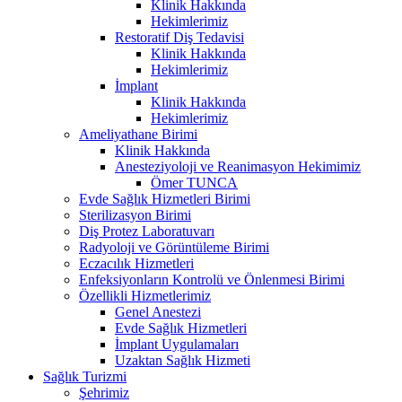
Klinik Hakkında
Hekimlerimiz
Restoratif Diş Tedavisi
Klinik Hakkında
Hekimlerimiz
İmplant
Klinik Hakkında
Hekimlerimiz
Ameliyathane Birimi
Klinik Hakkında
Anesteziyoloji ve Reanimasyon Hekimimiz
Ömer TUNCA
Evde Sağlık Hizmetleri Birimi
Sterilizasyon Birimi
Diş Protez Laboratuvarı
Radyoloji ve Görüntüleme Birimi
Eczacılık Hizmetleri
Enfeksiyonların Kontrolü ve Önlenmesi Birimi
Özellikli Hizmetlerimiz
Genel Anestezi
Evde Sağlık Hizmetleri
İmplant Uygulamaları
Uzaktan Sağlık Hizmeti
Sağlık Turizmi
Şehrimiz