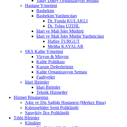
Yatay Dikey Organizasyon Şeması
Hastane Yönetimi
Başhekim
Başhekim Yardımcıları
Dt. Funda KULAKLI
Dt. Tolga UZDİL
İdari ve Mali İşler Müdürü
İdari ve Mali İşler Müdür Yardımcıları
Hafize TURGUT
Meliha KAYALAR
SKS Kalite Yönetimi
Vizyon & Misyon
Kalite Politikası
Kurum Değerlerimiz
Kalite Organizasyon Şeması
Faaliyetler
İdari Birimler
İdari Birimler
Teknik Hizmetler
Hizmet Binalarımız
Ağız ve Diş Sağlığı Hastanesi (Merkez Bina)
Kıbrısşehitler Semt Polikliniği
Sarayköy İlçe Polikliniği
Tıbbi Bİrimler
Klinikler